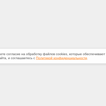
аете согласие на обработку файлов сооkiеs, которые обеспечивают
йта, и соглашаетесь с
Политикой конфиденциальности
.
ная информация
Сервисы
:
Специализированные онлайн-
издания
2-087