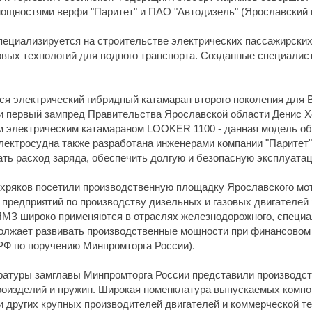
 мощностями верфи "Паритет" и ПАО "Автодизель" (Ярославский 
пециализируется на строительстве электрических пассажирских
овых технологий для водного транспорта. Созданные специалис
ся электрический гибридный катамаран второго поколения для 
и первый зампред Правительства Ярославской области Денис Х
 электрическим катамараном LOOKER 1100 - данная модель о
лектросудна также разработана инженерами компании "Паритет"
ть расход заряда, обеспечить долгую и безопасную эксплуата
охряков посетили производственную площадку Ярославского мот
 предприятий по производству дизельных и газовых двигателей 
 ЯМЗ широко применяются в отраслях железнодорожного, специ
олжает развивать производственные мощности при финансовом 
Ф по поручению Минпромторга России).
ратуры замглавы Минпромторга России представили производст
роизделий и пружин. Широкая номенклатура выпускаемых компо
 и других крупных производителей двигателей и коммерческой т