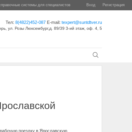
правочные системы для специалистов
Вход
Регистрация
Тел:
8(4822)452-087
E-mail:
texpert@suntdtver.ru
ерь, ул. Розы Люксембург,д. 89/39 3-ий этаж, оф. 4, 5
Ярославской
рабочую поездку в Ярославскую