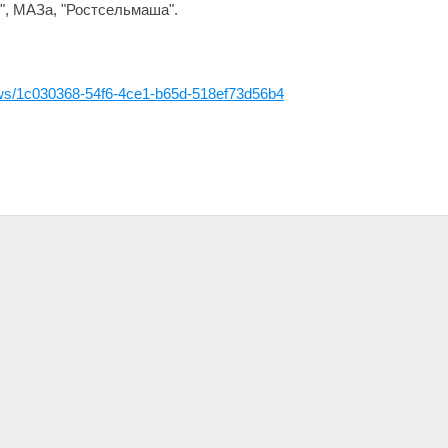
", МАЗа, "Ростсельмаша".
news/1c030368-54f6-4ce1-b65d-518ef73d56b4