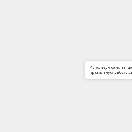
Используя сайт, вы д
правильную работу са
Полезная информация
Контакт
Контакты
Телефон
8(4822)45