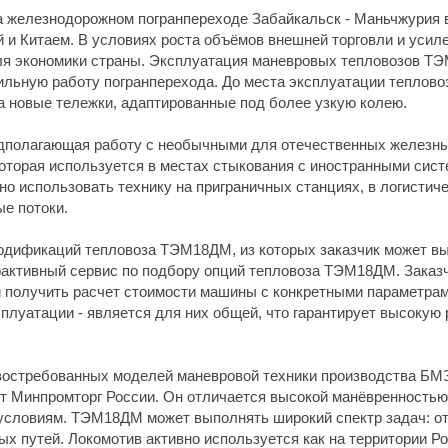
а железнодорожном погранпереходе Забайкальск - Маньчжурия 
 и Китаем. В условиях роста объёмов внешней торговли и усиле
ля экономики страны. Эксплуатация маневровых тепловозов ТЭ
бильную работу погранперехода. До места эксплуатации теплово
на новые тележки, адаптированные под более узкую колею.
олагающая работу с необычными для отечественных железных
оторая используется в местах стыкования с иностранными сист
 использовать технику на приграничных станциях, в логистичес
е потоки.
модификаций тепловоза ТЭМ18ДМ, из которых заказчик может в
рактивный сервис по подбору опций тепловоза ТЭМ18ДМ. Заказ
 получить расчет стоимости машины с конкретными параметрам
сплуатации - является для них общей, что гарантирует высокую
востребованных моделей маневровой техники производства БМЗ.
т Минпромторг России. Он отличается высокой манёвренностью
условиям. ТЭМ18ДМ может выполнять широкий спектр задач: о
путей. Локомотив активно используется как на территории Рос