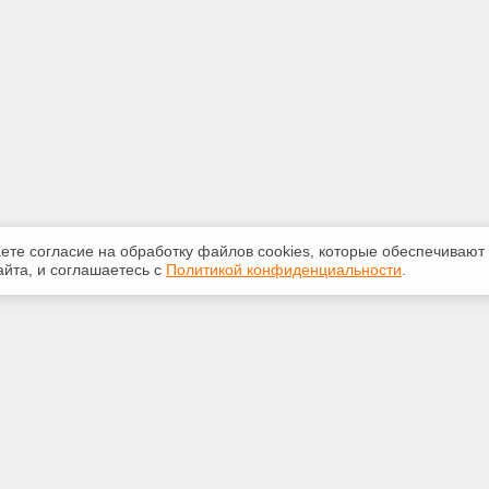
аете согласие на обработку файлов сооkiеs, которые обеспечивают
йта, и соглашаетесь с
Политикой конфиденциальности
.
ная информация
Сервисы
:
Специализированные онлайн-
издания
2-087