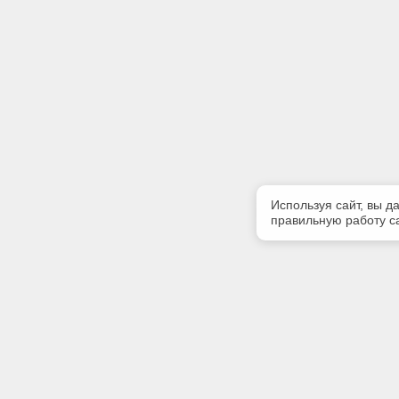
Используя сайт, вы д
правильную работу са
Полезная информация
Контакт
Контакты
Телефон
8(4822)45