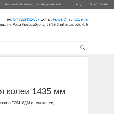
правочные системы для специалистов
Вход
Регистрация
Тел:
8(4822)452-087
E-mail:
texpert@suntdtver.ru
ерь, ул. Розы Люксембург,д. 89/39 3-ий этаж, оф. 4, 5
я колеи 1435 мм
пловоза ТЭМ18ДМ с тележками,