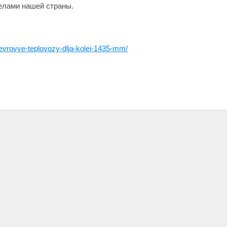
елами нашей страны.
evrovye-teplovozy-dlja-kolei-1435-mm/