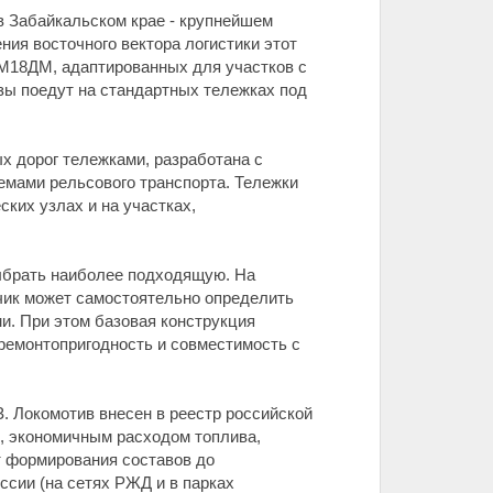
в Забайкальском крае - крупнейшем
ния восточного вектора логистики этот
М18ДМ, адаптированных для участков с
зы поедут на стандартных тележках под
 дорог тележками, разработана с
емами рельсового транспорта. Тележки
ких узлах и на участках,
ыбрать наиболее подходящую. На
чик может самостоятельно определить
и. При этом базовая конструкция
 ремонтопригодность и совместимость с
 Локомотив внесен в реестр российской
, экономичным расходом топлива,
т формирования составов до
сии (на сетях РЖД и в парках