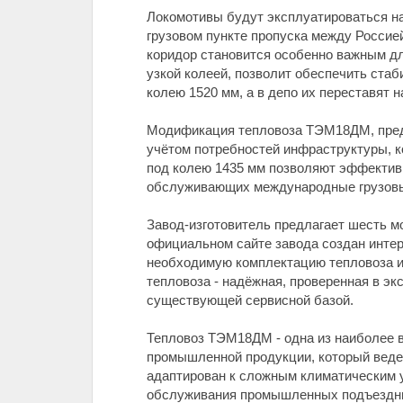
Локомотивы будут эксплуатироваться н
грузовом пункте пропуска между Россией
коридор становится особенно важным д
узкой колеей, позволит обеспечить ста
колею 1520 мм, а в депо их переставят 
Модификация тепловоза ТЭМ18ДМ, предп
учётом потребностей инфраструктуры, к
под колею 1435 мм позволяют эффективно
обслуживающих международные грузовы
Завод-изготовитель предлагает шесть 
официальном сайте завода создан инте
необходимую комплектацию тепловоза и
тепловоза - надёжная, проверенная в эк
существующей сервисной базой.
Тепловоз ТЭМ18ДМ - одна из наиболее 
промышленной продукции, который веде
адаптирован к сложным климатическим 
обслуживания промышленных подъездных 