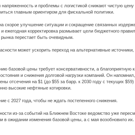
я напряженность и проблемы с логистикой снижают чистую цену
виться главным ориентиром для фискальной политики.
на скорое улучшение ситуации и сокращение связанных издержек
 и ежегодная корректировка размывает цели бюджетного правила
 рынка перестает быть очевидным.
асности может ускорить переход на альтернативные источники, 
нию базовой цены требует консервативности, а благоприятную 
остояния и снижения долговой нагрузки компаний. Он напомнил,
ны отсечения на $1 (до $55 за барр. к 2030 году с текущих $59
енно высокие нефтяные котировки.
е с 2027 года, чтобы не ждать постепенного снижения.
ности из-за событий на Ближнем Востоке ведомство уже пересм
 в ожидании изменения базовой цены, а с мая возобновило их.