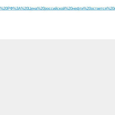
инфин%20РФ%3A%20Цена%20российской%20нефти%20остается%20