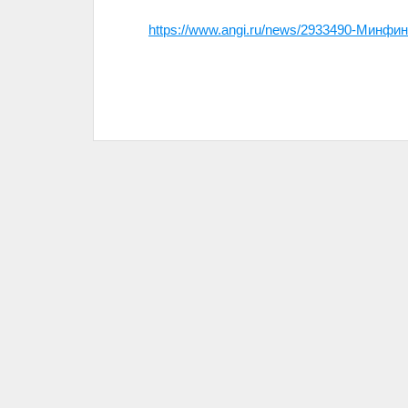
https://www.angi.ru/news/2933490-М