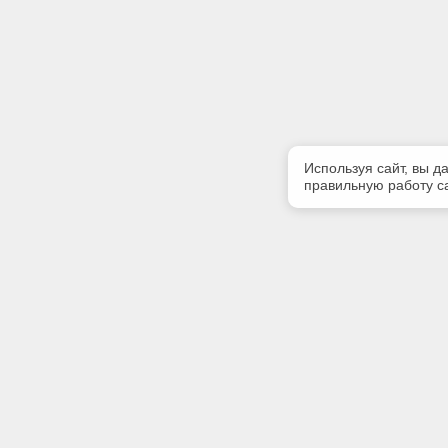
Используя сайт, вы д
правильную работу са
Полезная информация
Контакт
Контакты
Телефон
8(4822)45
E-mail:
texpert@s