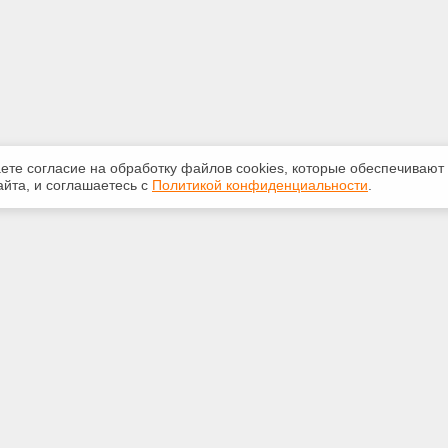
аете согласие на обработку файлов сооkiеs, которые обеспечивают
йта, и соглашаетесь с
Политикой конфиденциальности
.
ная информация
Сервисы
:
Специализированные онлайн-
издания
2-087
Регулярная новостная рассылка
untdtver.ru
Служба поддержки пользователей