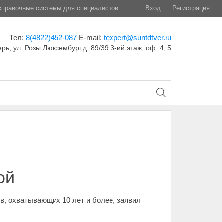
правочные системы для специалистов
Вход
Регистрация
Тел:
8(4822)452-087
E-mail:
texpert@suntdtver.ru
ерь, ул. Розы Люксембург,д. 89/39 3-ий этаж, оф. 4, 5
ой
в, охватывающих 10 лет и более, заявил