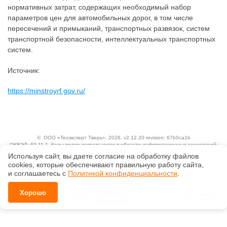
нормативных затрат, содержащих необходимый набор
параметров цен для автомобильных дорог, в том числе
пересечений и примыканий, транспортных развязок, систем
транспортной безопасности, интеллектуальных транспортных
систем.
Источник:
https://minstroyrf.gov.ru/
©
ООО «Техэксперт Тверь»
, 2026, v2.12.20 revision: 67b0ca1b
ОКВЭД: 63.11.1, Коды видов деятельности в области информационных технологий:
1.01, 3.01
Используя сайт, вы даете согласие на обработку файлов
Ценовая политика
сооkiеs, которые обеспечивают правильную работу сайта,
Технологии
и соглашаетесь с
Политикой конфиденциальности
.
Исключительные авторские и смежные права принадлежат АО «Кодекс».
Положение по обработке и защите персональных данных
Хорошо
Справка о регистрации продуктов АО «Кодекс» в Реестре российского программного
обеспечения