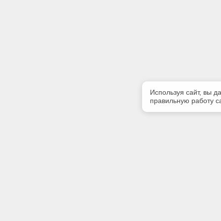
Используя сайт, вы д
правильную работу са
Полезная информация
Контакт
Контакты
Телефон
8(4822)45
E-mail:
texpert@s