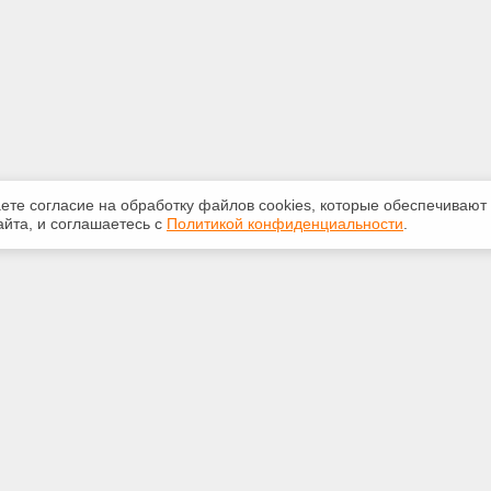
аете согласие на обработку файлов сооkiеs, которые обеспечивают
йта, и соглашаетесь с
Политикой конфиденциальности
.
ная информация
Сервисы
:
Специализированные онлайн-
издания
2-087
Регулярная новостная рассылка
untdtver.ru