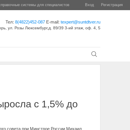
правочные системы для специалистов
Вход
Регистрация
Тел:
8(4822)452-087
E-mail:
texpert@suntdtver.ru
ерь, ул. Розы Люксембург,д. 89/39 3-ий этаж, оф. 4, 5
ыросла с 1,5% до
го совета при Минстрое России Михаил