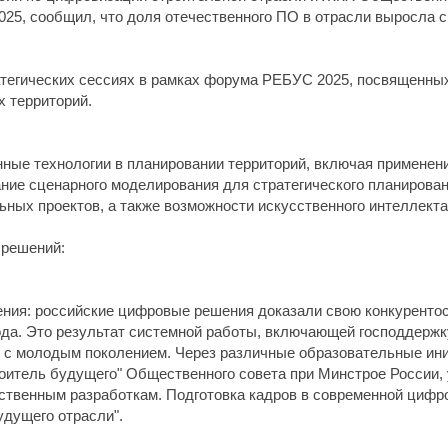
5, сообщил, что доля отечественного ПО в отрасли выросла с 
атегических сессиях в рамках форума РЕБУС 2025, посвященны
х территорий.
ные технологии в планировании территорий, включая применен
ание сценарного моделирования для стратегического планирова
ьных проектов, а также возможности искусственного интеллекта
 решений:
ния: российские цифровые решения доказали свою конкурентос
года. Это результат системной работы, включающей господдерж
ту с молодым поколением. Через различные образовательные ин
роитель будущего" Общественного совета при Минстрое России,
ственным разработкам. Подготовка кадров в современной цифро
дущего отрасли".