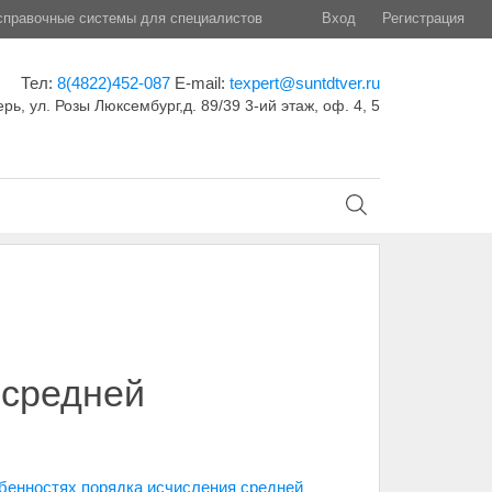
правочные системы для специалистов
Вход
Регистрация
Тел:
8(4822)452-087
E-mail:
texpert@suntdtver.ru
ерь, ул. Розы Люксембург,д. 89/39 3-ий этаж, оф. 4, 5
 средней
бенностях порядка исчисления средней