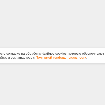
аете согласие на обработку файлов сооkiеs, которые обеспечивают
йта, и соглашаетесь с
Политикой конфиденциальности
.
ная информация
Сервисы
:
Специализированные онлайн-
издания
2-087