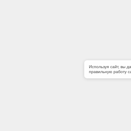
Используя сайт, вы д
правильную работу са
Полезная информация
Контакт
Контакты
Телефон
8(4822)45