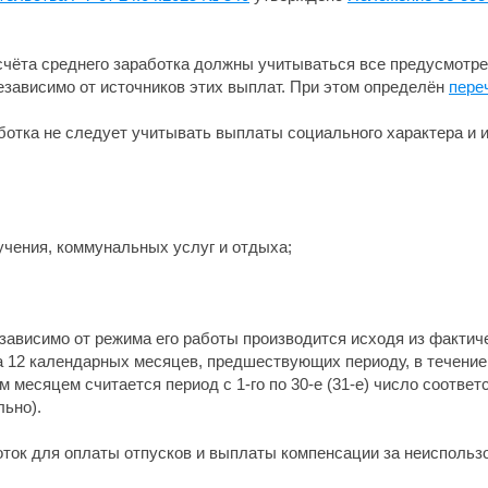
асчёта среднего заработка должны учитываться все предусмотр
езависимо от источников этих выплат. При этом определён
пере
аботка не следует учитывать выплаты социального характера и 
бучения, коммунальных услуг и отдыха;
езависимо от режима его работы производится исходя из фактич
а 12 календарных месяцев, предшествующих периоду, в течение
 месяцем считается период с 1-го по 30-е (31-е) число соотве
льно).
оток для оплаты отпусков и выплаты компенсации за неисполь