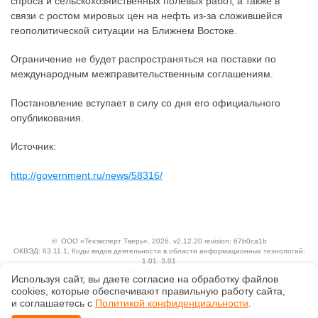
спроса и сельскохозяйственных полевых работ, а также в
связи с ростом мировых цен на нефть из-за сложившейся
геополитической ситуации на Ближнем Востоке.
Ограничение не будет распространяться на поставки по
международным межправительственным соглашениям.
Постановление вступает в силу со дня его официального
опубликования.
Источник:
http://government.ru/news/58316/
©
ООО «Техэксперт Тверь»
, 2026, v2.12.20 revision: 67b0ca1b
ОКВЭД: 63.11.1, Коды видов деятельности в области информационных технологий:
1.01, 3.01
Ценовая политика
Используя сайт, вы даете согласие на обработку файлов
Технологии
сооkiеs, которые обеспечивают правильную работу сайта,
Исключительные авторские и смежные права принадлежат АО «Кодекс».
и соглашаетесь с
Политикой конфиденциальности
.
Положение по обработке и защите персональных данных