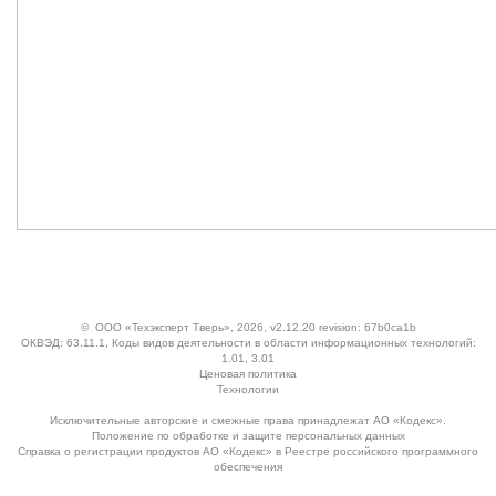
©
ООО «Техэксперт Тверь»
, 2026, v2.12.20 revision: 67b0ca1b
ОКВЭД: 63.11.1, Коды видов деятельности в области информационных технологий:
1.01, 3.01
Ценовая политика
Технологии
Исключительные авторские и смежные права принадлежат АО «Кодекс».
Положение по обработке и защите персональных данных
Справка о регистрации продуктов АО «Кодекс» в Реестре российского программного
обеспечения