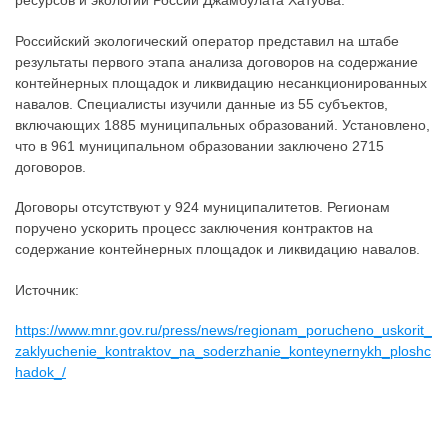
ресурсов и экологии России Джамбулата Хатуова.
Российский экологический оператор представил на штабе
результаты первого этапа анализа договоров на содержание
контейнерных площадок и ликвидацию несанкционированных
навалов. Специалисты изучили данные из 55 субъектов,
включающих 1885 муниципальных образований. Установлено,
что в 961 муниципальном образовании заключено 2715
договоров.
Договоры отсутствуют у 924 муниципалитетов. Регионам
поручено ускорить процесс заключения контрактов на
содержание контейнерных площадок и ликвидацию навалов.
Источник:
https://www.mnr.gov.ru/press/news/regionam_porucheno_uskorit_
zaklyuchenie_kontraktov_na_soderzhanie_konteynernykh_ploshc
hadok_/