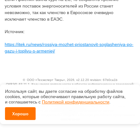
условия поставок энергоносителей из России станет
невозможно, так как членство в Евросоюзе очевидно
исключает членство в ЕАЭС.
Источник:
https://itek.ru/news/rossiya-mozhet-priostanovit-soglasheniya-po-
gazu-i-toplivu-s-armeniej/
©
ООО «Техэксперт Тверь»
, 2026, v2.12.20 revision: 67b0ca1b
ОКВЭД: 63.11.1, Коды видов деятельности в области информационных технологий:
1.01, 3.01
Используя сайт, вы даете согласие на обработку файлов
Ценовая политика
сооkiеs, которые обеспечивают правильную работу сайта,
Технологии
и соглашаетесь с
Политикой конфиденциальности
.
Исключительные авторские и смежные права принадлежат АО «Кодекс».
Положение по обработке и защите персональных данных
Хорошо
Справка о регистрации продуктов АО «Кодекс» в Реестре российского программного
обеспечения