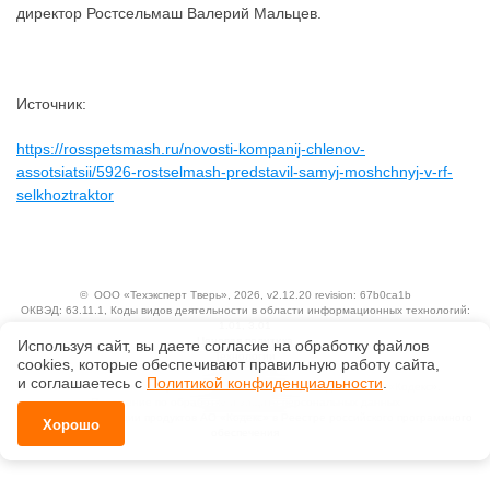
директор Ростсельмаш Валерий Мальцев.
Источник:
https://rosspetsmash.ru/novosti-kompanij-chlenov-
assotsiatsii/5926-rostselmash-predstavil-samyj-moshchnyj-v-rf-
selkhoztraktor
©
ООО «Техэксперт Тверь»
, 2026, v2.12.20 revision: 67b0ca1b
ОКВЭД: 63.11.1, Коды видов деятельности в области информационных технологий:
1.01, 3.01
Ценовая политика
Используя сайт, вы даете согласие на обработку файлов
Технологии
сооkiеs, которые обеспечивают правильную работу сайта,
и соглашаетесь с
Политикой конфиденциальности
.
Исключительные авторские и смежные права принадлежат АО «Кодекс».
Положение по обработке и защите персональных данных
Справка о регистрации продуктов АО «Кодекс» в Реестре российского программного
Хорошо
обеспечения