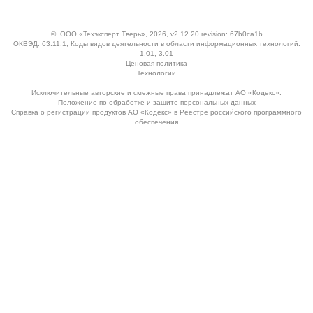
©
ООО «Техэксперт Тверь»
, 2026, v2.12.20 revision: 67b0ca1b
ОКВЭД: 63.11.1, Коды видов деятельности в области информационных технологий:
1.01, 3.01
Ценовая политика
Технологии
Исключительные авторские и смежные права принадлежат АО «Кодекс».
Положение по обработке и защите персональных данных
Справка о регистрации продуктов АО «Кодекс» в Реестре российского программного
обеспечения