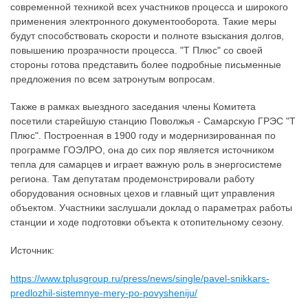
современной техникой всех участников процесса и широкого
применения электронного документооборота. Такие меры
будут способствовать скорости и полноте взыскания долгов,
повышению прозрачности процесса. "Т Плюс" со своей
стороны готова представить более подробные письменные
предложения по всем затронутым вопросам.
Также в рамках выездного заседания члены Комитета
посетили старейшую станцию Поволжья - Самарскую ГРЭС "Т
Плюс". Построенная в 1900 году и модернизированная по
программе ГОЭЛРО, она до сих пор является источником
тепла для самарцев и играет важную роль в энергосистеме
региона. Там депутатам продемонстрировали работу
оборудования основных цехов и главный щит управления
объектом. Участники заслушали доклад о параметрах работы
станции и ходе подготовки объекта к отопительному сезону.
Источник:
https://www.tplusgroup.ru/press/news/single/pavel-snikkars-
predlozhil-sistemnye-mery-po-povysheniju/