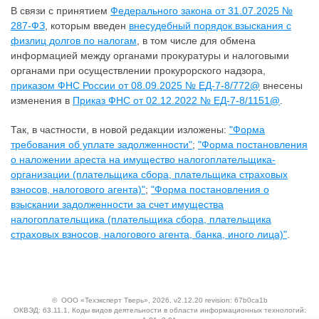
В связи с принятием
Федерального закона от 31.07.2025 №
287-ФЗ
, которым введен
внесудебный порядок взыскания с
физлиц долгов по налогам
, в том числе для обмена
информацией между органами прокуратуры и налоговыми
органами при осуществлении прокурорского надзора,
приказом ФНС России от 08.09.2025 № ЕД-7-8/772@
внесены
изменения в
Приказ ФНС от 02.12.2022 № ЕД-7-8/1151@
.
Так, в частности, в новой редакции изложены:
"Форма
требования об уплате задолженности"
;
"Форма постановления
о наложении ареста на имущество налогоплательщика-
организации (плательщика сбора, плательщика страховых
взносов, налогового агента)"
;
"Форма постановления о
взыскании задолженности за счет имущества
налогоплательщика (плательщика сбора, плательщика
страховых взносов, налогового агента, банка, иного лица)"
.
©
ООО «Техэксперт Тверь»
, 2026, v2.12.20 revision: 67b0ca1b
ОКВЭД: 63.11.1, Коды видов деятельности в области информационных технологий: