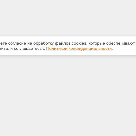
аете согласие на обработку файлов сооkiеs, которые обеспечивают
йта, и соглашаетесь с
Политикой конфиденциальности
.
ная информация
Сервисы
:
Специализированные онлайн-
издания
2-087
Регулярная новостная рассылка
untdtver.ru
Служба поддержки пользователей
«Кодекс» и «Техэксперт»