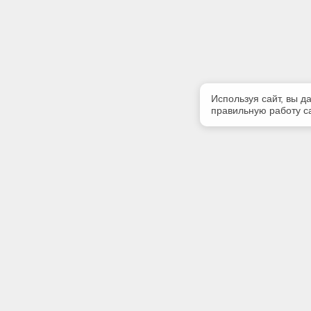
Используя сайт, вы д
правильную работу са
Полезная информация
Контакт
Контакты
Телефон
8(4822)45
E-mail:
texpert@s
Адрес: