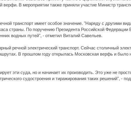
кой верфи. В мероприятии также приняли участие Министр транс
ечной транспорт имеет особое значение. "Наряду с другими вид
аркаса страны. По поручению Президента Российской Федераци
нних водных путей", - отметил Виталий Савельев.
лярный речной электрический транспорт. Сейчас столичный элек
ршрутах. В прошлом году открылась Московская верфь и было н
рует эти суда, но и начинает их производить. Это уже не прост
трического судостроения и тиражирования таких решений", - по