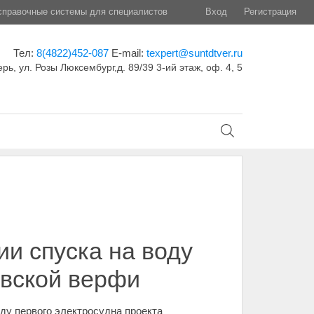
правочные системы для специалистов
Вход
Регистрация
Тел:
8(4822)452-087
E-mail:
texpert@suntdtver.ru
ерь, ул. Розы Люксембург,д. 89/39 3-ий этаж, оф. 4, 5
и спуска на воду
овской верфи
ду первого электросудна проекта