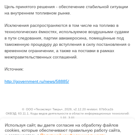
Цель принятого решения - обеспечение стабильной ситуации
на внутреннем топливном рынке.
Исключения распространяются в том числе на топливо в
технологических ёмкостях, используемое воздушными судами
в пути следования, партии авиакеросина, помещённые под
таможенную процедуру до вступления в силу постановления о
временном ограничении, а также на поставки в рамках
межправительственных соглашений.
Источник:
http://government.ru/news/58885/
©
ООО «Техэксперт Тверь»
, 2026, v2.12.20 revision: 67b0ca1b
ОКВЭД: 63.11.1, Коды видов деятельности в области информационных технологий:
1.01, 3.01
Ценовая политика
Используя сайт, вы даете согласие на обработку файлов
Технологии
сооkiеs, которые обеспечивают правильную работу сайта,
Исключительные авторские и смежные права принадлежат АО «Кодекс».