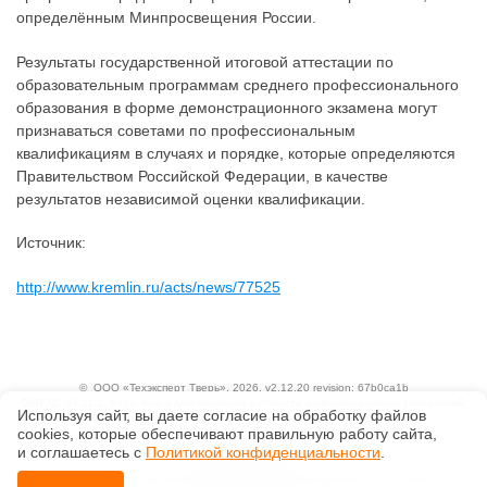
определённым Минпросвещения России.
Результаты государственной итоговой аттестации по
образовательным программам среднего профессионального
образования в форме демонстрационного экзамена могут
признаваться советами по профессиональным
квалификациям в случаях и порядке, которые определяются
Правительством Российской Федерации, в качестве
результатов независимой оценки квалификации.
Источник:
http://www.kremlin.ru/acts/news/77525
©
ООО «Техэксперт Тверь»
, 2026, v2.12.20 revision: 67b0ca1b
ОКВЭД: 63.11.1, Коды видов деятельности в области информационных технологий:
Используя сайт, вы даете согласие на обработку файлов
1.01, 3.01
сооkiеs, которые обеспечивают правильную работу сайта,
Ценовая политика
Технологии
и соглашаетесь с
Политикой конфиденциальности
.
Исключительные авторские и смежные права принадлежат АО «Кодекс».