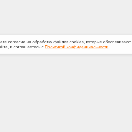
аете согласие на обработку файлов сооkiеs, которые обеспечивают
йта, и соглашаетесь с
Политикой конфиденциальности
.
ная информация
Сервисы
:
Специализированные онлайн-
издания
2-087
Регулярная новостная рассылка
untdtver.ru
Служба поддержки пользователей
«Кодекс» и «Техэксперт»