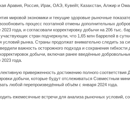
ая Аравия, Россия, Ирак, ОАЭ, Кувейт, Казахстан, Алжир и Ома
тия мировой экономики и текущие здоровые рыночные показате
 возобновить процесс поэтапной отмены дополнительных добро
 2023 года, и согласовали корректировку добычи на 206 тыс. ба
 участвующих стран подчеркнули, что 1,65 млн баррелей в сутк
 условий рынка. Страны продолжат внимательно следить за си
вердили важность осторожного подхода и сохранения гибкости 
орректировок добычи, включая ранее введённые добровольные 
 2023 года.
ллективную приверженность достижению полного соответствия Д
ровки добычи, которые будут отслеживаться Совместным мини
ать любой перепроизведённый объём с января 2024 года.
одить ежемесячные встречи для анализа рыночных условий, с