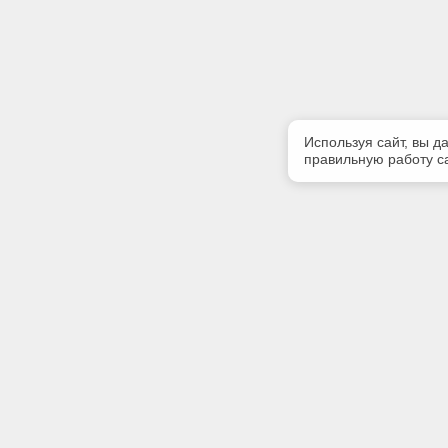
Используя сайт, вы д
правильную работу са
Полезная информация
Контакт
Контакты
Телефон
8(4822)45
E-mail:
texpert@s
Адрес: