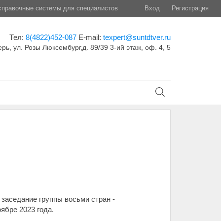
правочные системы для специалистов
Вход
Регистрация
Тел:
8(4822)452-087
E-mail:
texpert@suntdtver.ru
ерь, ул. Розы Люксембург,д. 89/39 3-ий этаж, оф. 4, 5
заседание группы восьми стран -
ябре 2023 года.